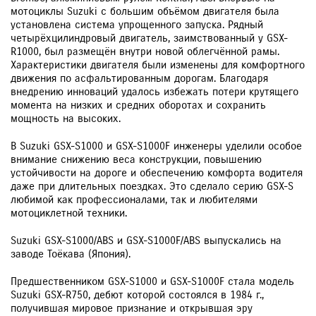
мотоциклы Suzuki с большим объёмом двигателя была
установлена система упрощенного запуска. Рядный
четырёхцилиндровый двигатель, заимствованный у GSX-
R1000, был размещён внутри новой облегчённой рамы.
Характеристики двигателя были изменены для комфортного
движения по асфальтированным дорогам. Благодаря
внедрению инноваций удалось избежать потери крутящего
момента на низких и средних оборотах и сохранить
мощность на высоких.
В Suzuki GSX-S1000 и GSX-S1000F инженеры уделили особое
внимание снижению веса конструкции, повышению
устойчивости на дороге и обеспечению комфорта водителя
даже при длительных поездках. Это сделало серию GSX-S
любимой как профессионалами, так и любителями
мотоциклетной техники.
Suzuki GSX-S1000/ABS и GSX-S1000F/ABS выпускались на
заводе Тоёкава (Япония).
Предшественником GSX-S1000 и GSX-S1000F стала модель
Suzuki GSX-R750, дебют которой состоялся в 1984 г.,
получившая мировое признание и открывшая эру