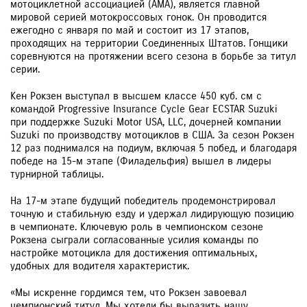
мотоциклетной ассоциацией (AMA), является главной
мировой серией мотокроссовых гонок. Он проводится
ежегодно с января по май и состоит из 17 этапов,
проходящих на территории Соединенных Штатов. Гонщики
соревнуются на протяжении всего сезона в борьбе за титул
серии.
Кен Рокзен выступал в высшем классе 450 куб. см с
командой Progressive Insurance Cycle Gear ECSTAR Suzuki
при поддержке Suzuki Motor USA, LLC, дочерней компании
Suzuki по производству мотоциклов в США. За сезон Рокзен
12 раз поднимался на подиум, включая 5 побед, и благодаря
победе на 15-м этапе (Филадельфия) вышел в лидеры
турнирной таблицы.
На 17-м этапе будущий победитель продемонстрировал
точную и стабильную езду и удержал лидирующую позицию
в чемпионате. Ключевую роль в чемпионском сезоне
Рокзена сыграли согласованные усилия команды по
настройке мотоцикла для достижения оптимальных,
удобных для водителя характеристик.
«Мы искренне гордимся тем, что Рокзен завоевал
чемпионский титул. Мы хотели бы выразить нашу