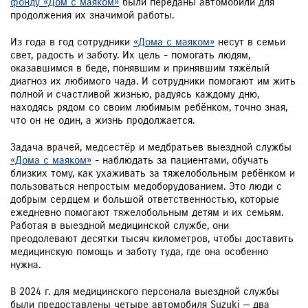
фонду «Дом с маяком»
были переданы автомобили для
продолжения их значимой работы.
Из года в год сотрудники
«Дома с маяком»
несут в семьи
свет, радость и заботу. Их цель - помогать людям,
оказавшимся в беде, понявшим и принявшим тяжёлый
диагноз их любимого чада. И сотрудники помогают им жить
полной и счастливой жизнью, радуясь каждому дню,
находясь рядом со своим любимым ребёнком, точно зная,
что он не один, а жизнь продолжается.
Задача врачей, медсестёр и медбратьев выездной службы
«Дома с маяком»
- наблюдать за пациентами, обучать
близких тому, как ухаживать за тяжелобольным ребёнком и
пользоваться непростым медоборудованием. Это люди с
добрым сердцем и большой ответственностью, которые
ежедневно помогают тяжелобольным детям и их семьям.
Работая в выездной медицинской службе, они
преодолевают десятки тысяч километров, чтобы доставить
медицинскую помощь и заботу туда, где она особенно
нужна.
В 2024 г. для медицинского персонала выездной службы
были предоставлены четыре автомобиля Suzuki — два