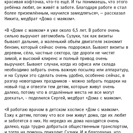
красивая кофточка, что-то ещё. И ты понимаешь, что этого
ребёнка любят, он живёт в заботе. Благодаря работе я стал
более приземлённым, научился замедляться», — рассказал
Никита, медбрат «Дома с маяком».
«В «Доме с маяком» я уже около 6,5 лет. В работе очень
сильно выручает автомобиль Сузуки, так как визиты
бывают дальние, а маленький объём двигателя экономит
бензин, который сейчас очень подорожал. Бывают визиты в
деревни, сёла, частные сектора, где дороги не чистят
зимой, и высокий клиренс и полный привод очень
выручают. Бывают случаи, когда из офиса или склада
необходимо забрать очень важную посылку или аппаратуру,
и на Сузуки это сделать очень удобно, особенно сейчас, в
разгар новогодних праздников - можно забрать подарки на
новый год и отвезти тем детям, которые живут очень
далеко, потому что в отдалённые места не все могут
доехать», - поделился Сергей, медбрат «Дома с маяком».
«Я работаю врачом в детском хосписе «Дом с маяком».
Езжу к детям, потому что все они живут дома, где их любят
и заботятся о них. Но нередко их дома находятся очень
далеко, куда трудно добраться общественным транспортом,
и тогда на помощь приходит Сузуки. И я благодарна, что