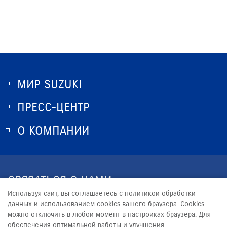
МИР SUZUKI
ПРЕСС-ЦЕНТР
О SUZUKI
ИСТОРИЯ SUZUKI
О КОМПАНИИ
НОВОСТИ
ПРОГРАММА ЛОЯЛЬНОСТИ
О КОМПАНИИ
КОНТАКТЫ
СВЯЗАТЬСЯ С НАМИ
ЮРИДИЧЕСКАЯ ИНФОРМАЦИЯ
Используя сайт, вы соглашаетесь с политикой обработки
+7 (391) 220-41-41
данных и использованием cookies вашего браузера. Cookies
можно отключить в любой момент в настройках браузера. Для
SUZUKI@MEDVED-SEVER.RU
обеспечения оптимальной работы и улучшения