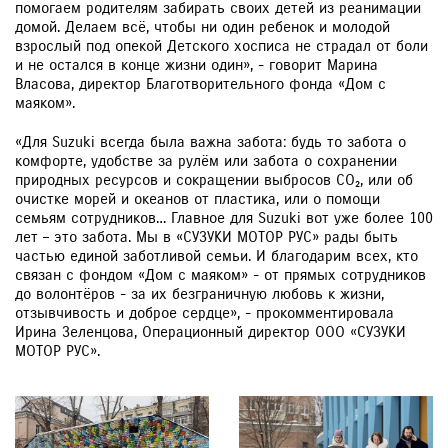
помогаем родителям забирать своих детей из реанимации
домой. Делаем всё, чтобы ни один ребенок и молодой
взрослый под опекой Детского хосписа не страдал от боли
и не остался в конце жизни один», - говорит Марина
Власова, директор Благотворительного фонда «Дом с
маяком».
«Для Suzuki всегда была важна забота: будь то забота о
комфорте, удобстве за рулём или забота о сохранении
природных ресурсов и сокращении выбросов CO₂, или об
очистке морей и океанов от пластика, или о помощи
семьям сотрудников… Главное для Suzuki вот уже более 100
лет – это забота. Мы в «СУЗУКИ МОТОР РУС» рады быть
частью единой заботливой семьи. И благодарим всех, кто
связан с фондом «Дом с маяком» - от прямых сотрудников
до волонтёров - за их безграничную любовь к жизни,
отзывчивость и доброе сердце», - прокомментировала
Ирина Зеленцова, Операционный директор ООО «СУЗУКИ
МОТОР РУС».