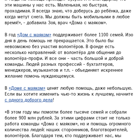
эти машины у нас есть. Маленькая, но быстрая,
проходимая. Я всегда знаю, что доберусь до ребёнка, даже
когда метут снега. Мы должны быть мобильными в любое
время!», - добавила Зоя, врач «Дома с маяком».
В год
«Дом с маяком»
поддерживает более 1100 семей. Изо
дня в день помощь не прекращается. Это было бы
невозможно без участия волонтёров. В фонде есть
несколько направлений: от волонтёра для общения до
волонтёра-профи. И все они - часть большой и доброй
команды. Людей разных профессий - бухгалтеров,
менеджеров, музыкантов и т.п. - объединяет искреннее
желание помочь нуждающемуся.
В
«Доме с маяком»
ценят любую помощь, даже небольшую.
Если вы хотите изменить чью-то жизнь к лучшему, начните
с одного доброго дела
!
«В этом году мы помогли более тысяче семей и собрали
более 900 млн рублей. За этими цифрами стоит не только
работа команды «Дома с маяком», но и помощь огромного
количества людей: наших сторонников, благотворителей,
волонтёров. Благодаря тем, кто поддерживает нас, мы