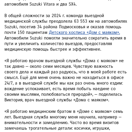
автомобиля Suzuki Vitara и два SX4.
В общей сложности за 2024 г. команда выездной
медицинской службы преодолела 63 553 км на автомобилях
Suzuki, посетив 34 района Подмосковья и оказав помощь
почти 150 пациентам
Детского хосписа «Дом с маяком».
Автомобили Suzuki помогли значительно сократить время в
пути и увеличить количество выездов, предоставляя
медицинскую помощь быстрее и эффективнее.
«Я работаю врачом выездной службы «Дома с маяком» не
так давно — около семи месяцев. Чувствую важность
своего дела и каждый раз радуюсь, что в моей работе есть
смысл. Ещё для меня очень важно не находиться в офисе
24/7, а в выездной службе мы как раз очень много ездим:
вождение успокаивает, есть время побыть наедине со
своими мыслями, полюбоваться природой», — поделилась
Виктория, врач выездной службы «Дома с маяком».
«Я работаю медицинским братом в «Доме с маяком» семь
лет. Выездная служба многому меня научила, например —
внимательности и замедлению. Часто во время визитов
замечаешь трогательные детали: косички, игрушки,