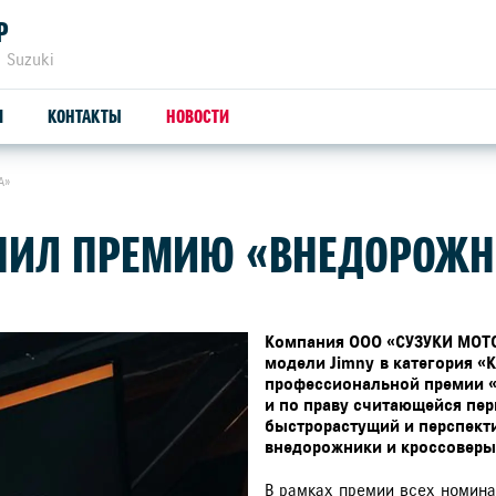
Р
 Suzuki
И
КОНТАКТЫ
НОВОСТИ
А»
ЗАПЧАСТИ И АКСЕССУАРЫ
С
УЧИЛ ПРЕМИЮ «ВНЕДОРОЖН
ОРИГИНАЛЬНЫЕ ЗАПЧАСТИ
СЕ
ПРОДУКЦИЯ SUZUTEC
SU
Компания ООО «СУЗУКИ МОТО
модели Jimny
в категория 
профессиональной премии «
КУЗОВНЫЕ ЗАПЧАСТИ И РЕМОНТ
и по праву считающейся пер
быстрорастущий и перспект
УЗНАТЬ СТОИМОСТЬ ДЕТАЛИ
внедорожники и кроссоверы
В рамках премии всех номина