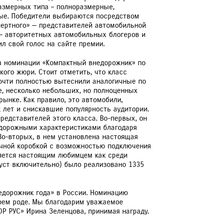
размерных типа – полноразмерные,
ЕРВИСНЫЕ КАМПАНИИ
ые. Победители выбираются посредством
пертного» — представителей автомобильной
 — авторитетных автомобильных блогеров и
ил свой голос на сайте премии.
в номинации «Компактный внедорожник» по
кого жюри. Стоит отметить, что класс
очти полностью вытеснили аналогичные по
е, несколько небольших, но полноценных
ынке. Как правило, это автомобили,
 лет и снискавшие популярность аудитории.
представителей этого класса. Во-первых, он
дорожными характеристиками благодаря
Во-вторых, в нем установлена настоящая
очной коробкой с возможностью подключения
вляется настоящим любимцем как среди
густ включительно) было реализовано 1335
недорожник года» в России. Номинацию
воем роде. Мы благодарим уважаемое
Р РУС» Ирина Зеленцова, принимая награду.