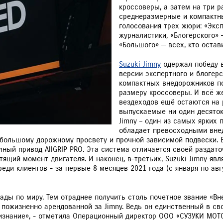
кроссоверы, а затем на три 
РАССЧИТАТЬ ТО
С
среднеразмерные и компактн
голосования трех жюри: «Экс
журналистики, «Блогерского»
«Большого» — всех, кто остав
Suzuki Jimny
одержал победу 
версии экспертного и блогерс
VITARA
JIMNY
компактных внедорожников п
размеру кроссоверы. И всё ж
вездеходов ещё остаются на р
выпускаемые ни один десяток
Jimny – один из самых ярких 
обладает превосходными вне
большому дорожному просвету и прочной зависимой подвески. 
лный привод AllGRIP PRO. Эта система отличается своей раздат
тящий момент двигателя. И наконец, в–третьих, Suzuki Jimny я
еди клиентов - за первые 8 месяцев 2021 года (с января по ав
ады по миру. Тем отраднее получить столь почетное звание «В
пожизненно арендованной за Jimny. Ведь он единственный в с
ризнание», - отметила Операционный директор ООО «СУЗУКИ МОТО