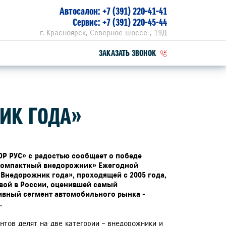
Автосалон:
+7 (391) 220-41-41
Сервис:
+7 (391) 220-45-44
г. Красноярск, Северное шоссе , 19Д
ЗАКАЗАТЬ ЗВОНОК
ПЕЦПРЕДЛОЖЕНИЯ
ИК ГОДА»
РВИСНЫЕ АКЦИИ
ZUKI ПРИВИЛЕГИЯ 3+
Р РУС» c
радостью сообщает о победе
«Компактный внедорожник» Ежегодной
Внедорожник года», проходящей с 2005 года,
вой в России, оценившей самый
ивный сегмент автомобильного рынка -
.
нтов делят на две категории – внедорожники и