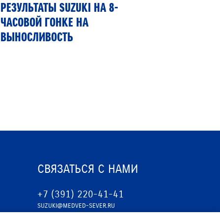
РЕЗУЛЬТАТЫ SUZUKI НА 8-
SUZUKI
ЧАСОВОЙ ГОНКЕ НА
ПЕРВЫЙ
ВЫНОСЛИВОСТЬ
ГИБКИМ
СВЯЗАТЬСЯ С НАМИ
+7 (391) 220-41-41
SUZUKI@MEDVED-SEVER.RU