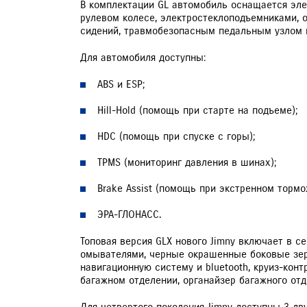
В комплектации GL автомобиль оснащается эле
рулевом колесе, электростеклоподъемниками, 
ЗАПИСЬ НА ТО
сидений, травмобезопасным педальным узлом и
Для автомобиля доступны:
ABS и ESP;
Hill-Hold (помощь при старте на подъеме);
HDC (помощь при спуске с горы);
TPMS (мониторинг давления в шинах);
Brake Assist (помощь при экстренном тормо
ЭРА-ГЛОНАСС.
Топовая версия GLX нового Jimny включает в 
омывателями, черные окрашенные боковые зер
навигационную систему и bluetooth, круиз-конт
багажном отделении, органайзер багажного отд