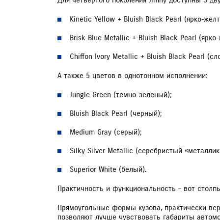
Для четвертого поколения Jimny доступны 3 дв
Kinetic Yellow + Bluish Black Pearl (ярко-же
Brisk Blue Metallic + Bluish Black Pearl (яр
Chiffon Ivory Metallic + Bluish Black Pearl 
А также 5 цветов в однотонном исполнении:
Jungle Green (темно-зеленый);
Bluish Black Pearl (черный);
Medium Gray (серый);
Silky Silver Metallic (серебристый «металлик
Superior White (белый).
Практичность и функциональность – вот столп
Прямоугольные формы кузова, практически вер
позволяют лучше чувствовать габариты автом