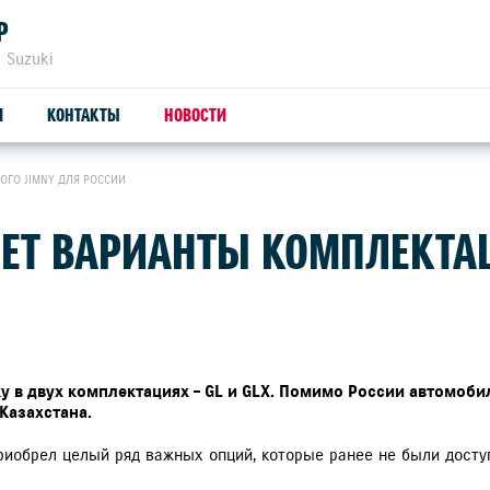
Р
 Suzuki
И
КОНТАКТЫ
НОВОСТИ
ОГО JIMNY ДЛЯ РОССИИ
ЗАПЧАСТИ И АКСЕССУАРЫ
С
ЯЕТ ВАРИАНТЫ КОМПЛЕКТА
ОРИГИНАЛЬНЫЕ ЗАПЧАСТИ
СЕ
ПРОДУКЦИЯ SUZUTEC
SU
КУЗОВНЫЕ ЗАПЧАСТИ И РЕМОНТ
у в двух комплектациях – GL и GLX. Помимо России автомоби
Казахстана.
УЗНАТЬ СТОИМОСТЬ ДЕТАЛИ
риобрел целый ряд важных опций, которые ранее не были досту