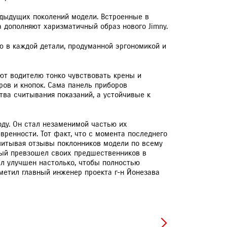
едыдущих поколений модели. Встроенные в
 дополняют харизматичный образ нового Jimny.
 в каждой детали, продуманной эргономикой и
ют водителю тонко чувствовать крены и
ров и кнопок. Сама панель приборов
тва считывания показаний, а устойчивые к
оду. Он стал незаменимой частью их
енности. Тот факт, что с момента последнего
Учитывая отзывы поклонников модели по всему
рый превзошел своих предшественников в
ыл улучшен настолько, чтобы полностью
метил главный инженер проекта г-н Йонезава