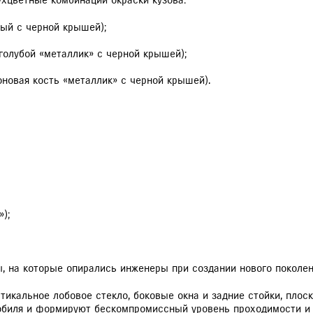
ухцветные комбинации окраски кузова:
лтый с черной крышей);
ко-голубой «металлик» с черной крышей);
(слоновая кость «металлик» с черной крышей).
»);
ы, на которые опирались инженеры при создании нового поколен
тикальное лобовое стекло, боковые окна и задние стойки, плос
обиля и формируют бескомпромиссный уровень проходимости и 