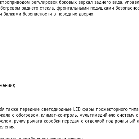
ктроприводом регулировок боковых зеркал заднего вида, управл
обогревом заднего стекла, фронтальными подушками безопасност
РАССЧИТАТЬ ТО
С
 балками безопасности в передних дверях.
VITARA
JIMNY
жении);
себя также передние светодиодные LED фары прожекторного тип
кала с обогревом, климат-контроль, мультимедийную систему 
ролем, ручку рычага коробки передач с отделкой под рояльный л
еления.