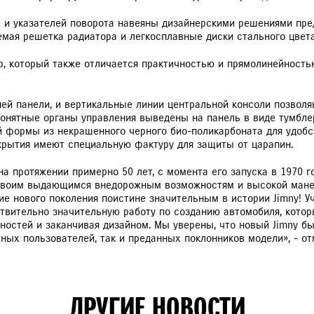
а и указателей поворота навеяны дизайнерскими решениями пр
емая решетка радиатора и легкосплавные диски стального цвета
, который также отличается практичностью и прямолинейностью
ней панели, и вертикальные линии центральной консоли позволя
понятные органы управления выведены на панель в виде тумбле
й формы из некрашенного черного био-поликарбоната для удобс
рытия имеют специальную фактуру для защиты от царапин.
а протяжении примерно 50 лет, с момента его запуска в 1970 г
 своим выдающимся внедорожным возможностям и высокой маневр
ние нового поколения поистине значительным в истории Jimny! 
твительно значительную работу по созданию автомобиля, кото
ностей и заканчивая дизайном. Мы уверены, что новый Jimny б
ных пользователей, так и преданных поклонников модели», - от
ДРУГИЕ НОВОСТИ