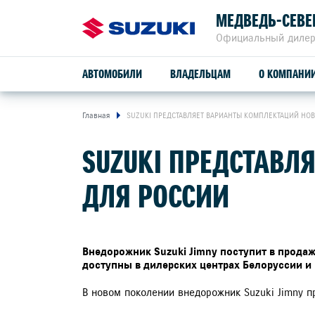
МЕДВЕДЬ-СЕВЕ
Официальный дилер
АВТОМОБИЛИ
ВЛАДЕЛЬЦАМ
О КОМПАНИ
Главная
SUZUKI ПРЕДСТАВЛЯЕТ ВАРИАНТЫ КОМПЛЕКТАЦИЙ НОВ
ОБСЛУЖИВАНИЕ И РЕМОНТ
АВТОМОБИЛИ В НАЛИЧИИ
SUZUKI ПРЕДСТАВЛ
SUZUKI VITARA
ПРОГРАММА ЛОЯЛЬНОСТИ
ДЛЯ РОССИИ
СЕРВИСНОЕ ОБСЛУЖИВАНИЕ
расход от
4,9 л/100 км
ГАРАНТИЙНОЕ ОБСЛУЖИВАНИЕ
Внедорожник Suzuki Jimny поступит в продаж
доступны в дилерских центрах Белоруссии и 
привод
ПОМОЩЬ НА ДОРОГЕ
2WD, ALLGRIP 4WD
В новом поколении внедорожник Suzuki Jimny п