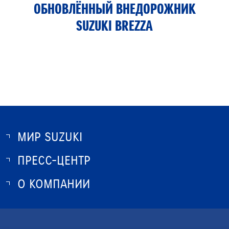
ОБНОВЛЁННЫЙ ВНЕДОРОЖНИК
SUZUKI BREZZA
МИР SUZUKI
ПРЕСС-ЦЕНТР
О SUZUKI
ИСТОРИЯ SUZUKI
О КОМПАНИИ
НОВОСТИ
ПРОГРАММА ЛОЯЛЬНОСТИ
О КОМПАНИИ
КОНТАКТЫ