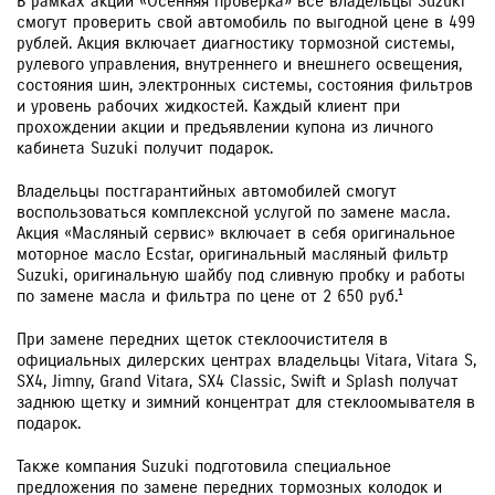
В рамках акции «Осенняя проверка» все владельцы Suzuki
смогут проверить свой автомобиль по выгодной цене в 499
рублей. Акция включает диагностику тормозной системы,
рулевого управления, внутреннего и внешнего освещения,
состояния шин, электронных системы, состояния фильтров
и уровень рабочих жидкостей. Каждый клиент при
прохождении акции и предъявлении купона из личного
кабинета Suzuki получит подарок.
Владельцы постгарантийных автомобилей смогут
воспользоваться комплексной услугой по замене масла.
Акция «Масляный сервис» включает в себя оригинальное
моторное масло Ecstar, оригинальный масляный фильтр
Suzuki, оригинальную шайбу под сливную пробку и работы
по замене масла и фильтра по цене от 2 650 руб.¹
При замене передних щеток стеклоочистителя в
официальных дилерских центрах владельцы Vitara, Vitara S,
SX4, Jimny, Grand Vitara, SX4 Classic, Swift и Splash получат
заднюю щетку и зимний концентрат для стеклоомывателя в
подарок.
Также компания Suzuki подготовила специальное
предложения по замене передних тормозных колодок и