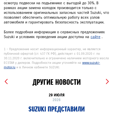
осмотру подвески на подъемнике с выгодой до 30%. В
рамках акции замена колодок производится только с
использованием оригинальных запасных частей Suzuki, что
позволяет обеспечить оптимальную работу всех узлов
автомобиля и гарантировать безопасность эксплуатации.
Более подробная информация о сервисных предложениях
Suzuki и условиях проведения акции доступна на
сайте
.
1 - Предложение носит информационный характер, не является
публичной офертой (ст. 437 ГК РФ), действует с 01.09.2020 г. по
30.11.2020 г. включительно и ограничено наличием моторного масла
ECSTAR у дилеров. Подробности акции уточняйте на
www.suzuki-
motor.ru
и в Личном кабинете SUZUKI.
ДРУГИЕ НОВОСТИ
29 ИЮЛЯ
2026
SUZUKI ПРЕДСТАВИЛИ