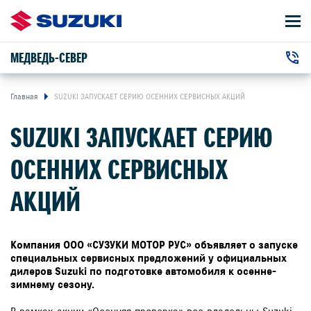
МЕДВЕДЬ-СЕВЕР
АВТОМОБИЛИ
Автосалон:
ВЛАДЕЛЬЦАМ
Главная
SUZUKI ЗАПУСКАЕТ СЕРИЮ ОСЕННИХ СЕРВИСНЫХ АКЦИЙ
+7 (391) 220-41-41
г. Красноярск, Северное шоссе
SUZUKI ЗАПУСКАЕТ СЕРИЮ
, 19Д
Сервис:
О КОМПАНИИ
+7 (391) 220-45-44
ОСЕННИХ СЕРВИСНЫХ
КОНТАКТЫ
АКЦИЙ
НОВОСТИ
Компания ООО «СУЗУКИ МОТОР РУС» объявляет о запуске
специальных сервисных предложений у официальных
дилеров Suzuki по подготовке автомобиля к осенне-
ЗАКАЗАТЬ ЗВОНОК
зимнему сезону.