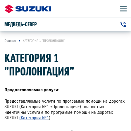
МЕДВЕДЬ-СЕВЕР
АВТОМОБИЛИ
Автосалон:
ВЛАДЕЛЬЦАМ
Главная
КАТЕГОРИЯ 1 "ПРОЛОНГАЦИЯ"
+7 (391) 220-41-41
г. Красноярск, Северное шоссе
КАТЕГОРИЯ 1
, 19Д
Сервис:
О КОМПАНИИ
+7 (391) 220-45-44
"ПРОЛОНГАЦИЯ"
КОНТАКТЫ
НОВОСТИ
Предоставляемые услуги:
Предоставляемые услуги по программе помощи на дорогах
SUZUKI (Категория №1 «Пролонгация») полностью
идентичны услугам по программе помощи на дорогах
SUZUKI
(Категория №1
).
ЗАКАЗАТЬ ЗВОНОК