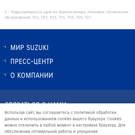
1 - Подразумевается одно из перечисленных плановых технических
обслуживаний: ТО1, ТО2, ТО3, ТО4, ТО5, ТО6, ТО7.
МИР SUZUKI
ПРЕСС-ЦЕНТР
О SUZUKI
ИСТОРИЯ SUZUKI
О КОМПАНИИ
НОВОСТИ
ПРОГРАММА ЛОЯЛЬНОСТИ
О КОМПАНИИ
КОНТАКТЫ
СВЯЗАТЬСЯ С НАМИ
ЮРИДИЧЕСКАЯ ИНФОРМАЦИЯ
Используя сайт, вы соглашаетесь с политикой обработки
+7 (391) 220-41-41
данных и использованием cookies вашего браузера. Cookies
можно отключить в любой момент в настройках браузера. Для
SUZUKI@MEDVED-SEVER.RU
обеспечения оптимальной работы и улучшения